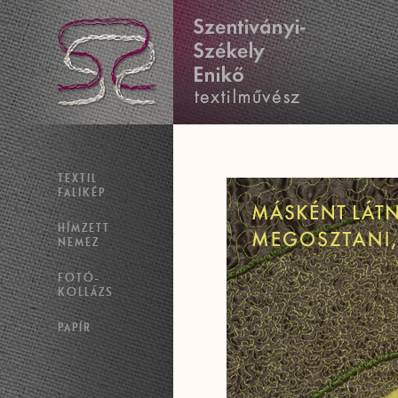
TEXTIL
FALIKÉP
HÍMZETT
NEMEZ
FOTÓ-
KOLLÁZS
PAPÍR